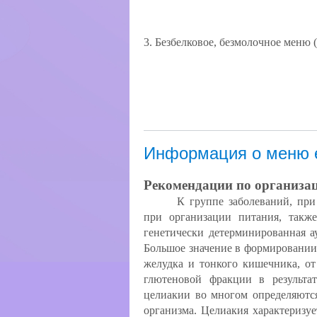
3. Безбелковое, безмолочное меню 
Информация о меню е
Рекомендации по организац
К группе заболеваний, пр
при организации питания, также
генетически детерминированная а
Большое значение в формировании
желудка и тонкого кишечника, от
глютеновой фракции в результат
целиакии во многом определяютс
организма. Целиакия характеризу