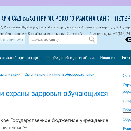
КИЙ САД № 51 ПРИМОРСКОГО РАЙОНА САНКТ-ПЕТЕР
2, Российская Федерация, Санкт-Петербург , проспект Авиаконструкторов , дом 13, корп
тербург, проспект Королёва , дом 29, корпус 2, литер А.
1-ая площадка: +7 (812) 24
сать письмо
вательной организации
Приём детей в детский сад
Новости
Фото
 организации
»
Организация питания в образовательной
Осно
Стру
обра
 и охраны здоровья обучающихся
Док
Обр
ское Государственное бюджетное учреждение
Обра
"
ликлиника
№111
Руко