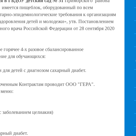
ия в ГБДОУ детский сад № 51
Приморского района
) имеется пищеблок, оборудованный по всем
тарно-эпидемиологические требования к организациям
оздоровления детей и молодежи», утв. Постановлением
ного врача Российской Федерации от 28 сентября 2020
е горячее 4-х разовое сбалансированное
ние для обучающихся:
и для детей с диагнозом сахарный диабет.
люченным Контрактам проводит ООО "ГЕРА".
 меню:
 с заболеванием целиакия)
арный диабет.