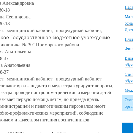
а Александровна
Педа
30-18
ена Леонидовна
Мате
30-18
осна
Дост
т: медицинский кабинет; процедурный кабинет;
ское Государственное бюджетное учреждение
Плат
"
.
ликлиника
№
30
Приморского
района
Фина
ия Анатольевна
8-37
Вака
на Анатольевна
обу
8-37
Сти
т: медицинский кабинет; процедурный кабинет;
обу
ивают врач – педиатр и медсестра курируют вопросы,
Межд
дсестра проводит антропометрические измерения детей
казывает первую помощь детям, до приезда врача.
Орга
дминистрацией и педагогическим персоналом несёт
орг
чебно-профилактических мероприятий, соблюдение
ежимом и качеством питания воспитанников.