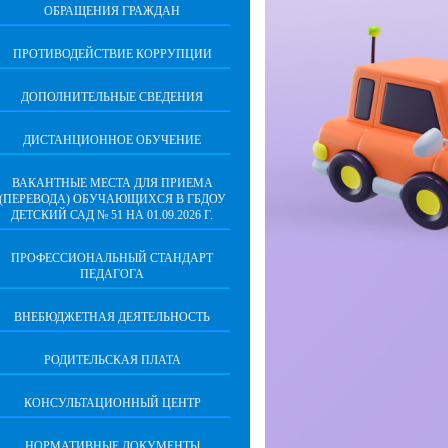
ОБРАЩЕНИЯ ГРАЖДАН
ПРОТИВОДЕЙСТВИЕ КОРРУПЦИИ
ДОПОЛНИТЕЛЬНЫЕ СВЕДЕНИЯ
ДИСТАНЦИОННОЕ ОБУЧЕНИЕ
ВАКАНТНЫЕ МЕСТА ДЛЯ ПРИЕМА
(ПЕРЕВОДА) ОБУЧАЮЩИХСЯ В ГБДОУ
ДЕТСКИЙ САД № 51 НА 01.09.2026 Г.
ПРОФЕССИОНАЛЬНЫЙ СТАНДАРТ
ПЕДАГОГА
ВНЕБЮДЖЕТНАЯ ДЕЯТЕЛЬНОСТЬ
РОДИТЕЛЬСКАЯ ПЛАТА
КОНСУЛЬТАЦИОННЫЙ ЦЕНТР
НОРМАТИВНЫЕ ДОКУМЕНТЫ