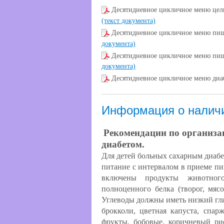
Десятидневное цикличное меню цел
(текст документа)
Десятидневное цикличное меню пищ
документа)
Десятидневное цикличное меню пищ
документа)
Десятидневное цикличное меню диа
Информация о наличи
Рекомендации по организа
диабетом.
Для детей больных сахарным диабе
питание с интервалом в приеме пи
включены продукты животног
полноценного белка (творог, мясо,
Углеводы должны иметь низкий гли
брокколи, цветная капуста, спарж
фрукты, бобовые, коричневый ри