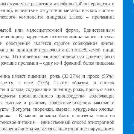
овых культур с развитием атрофической энтеропатии и
ания), вследствие отсутствия метаболических систем,
лкового компонента пищевых злаков – проламина
рытой или малосимптомной форме. Единственным
остеопороз, нарушения психоэмоционального статуса.
 обострений является строгое соблюдение диеты.
вана на принципе исключения из потребляемой пищи
ютена. Из пищевого рациона полностью должны быть
ержащие проламин – одну из 4 фракций белка пищевых
мина имеют пшеница, рожь (33-37%) и просо (55%),
ивается в овсе (10%). Таким образом, в список
ты и блюда, содержащие пшеницу, рожь, просо, ячмень
одукты промышленного производства, содержащие
ы мясные и рыбные, колбасные изделия, мясные и
кты (йогурты, творожки, сырки), кукурузные хлопья,
ировке . В меню должны быть включены каши из
ютеновое питание – единственный способ этиотропной
арушения диеты является ее неосознанное нарушение в