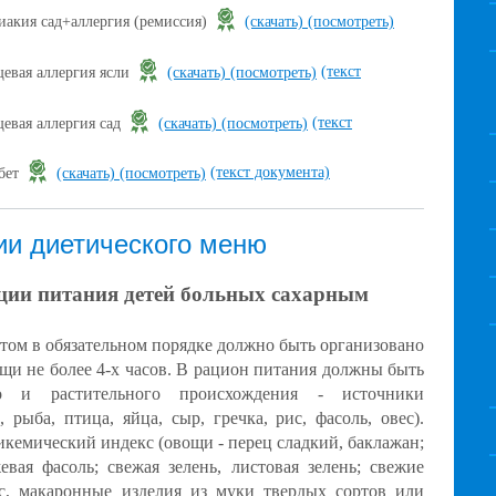
иакия сад+аллергия (ремиссия)
(скачать)
(посмотреть)
(текст
евая аллергия ясли
(скачать)
(посмотреть)
(текст
евая аллергия сад
(скачать)
(посмотреть)
(текст документа)
бет
(скачать)
(посмотреть)
и диетического меню
ции питания детей больных сахарным
том в обязательном порядке должно быть организовано
щи не более 4-х часов. В рацион питания должны быть
о и растительного происхождения - источники
 рыба, птица, яйца, сыр, гречка, рис, фасоль, овес).
кемический индекс (овощи - перец сладкий, баклажан;
евая фасоль; свежая зелень, листовая зелень; свежие
с, макаронные изделия из муки твердых сортов или