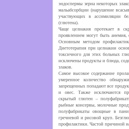
эндоспермы зерна некоторых злак
мальабсорбции (нарушение всасыв
участвующих в ассимиляции бе
(глютена).
Чаще целиакия протекает в ск
проявлением могут быть анемия, 
Основным методом профилактики
Диетотерапия при целиакии осно
токсичного для этих больных гл
исключены продукты и блюда, сод
злаков.
Самое высокое содержание прола
умеренное количество обнаруж
запрещенных попадают все продук
и овес. Также исключаются пр
скрытый глютен – полуфабрикат
рыбные консервы, молочные проду
полуфабрикаты овощные в пан
гречневой и рисовой круп. Безгл
профилактики. Частой причиной н