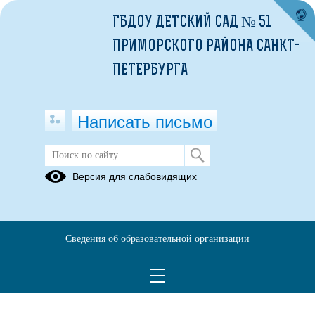
ГБДОУ ДЕТСКИЙ САД № 51
ПРИМОРСКОГО РАЙОНА САНКТ-
ПЕТЕРБУРГА
Написать письмо
Служба сопровождения
Версия для слабовидящих
Положение о психологической службе ГБДОУ детский сад
№51.pdf
(скачать)
(посмотреть)
Положение о логопедическом пункте ГБДОУ детский сад
Сведения об образовательной организации
№51.pdf
(скачать)
(посмотреть)
Положение о психолого-педагогическом консилиуме
ГБДОУ детский сад 51 2021.pdf
(скачать)
(посмотреть)