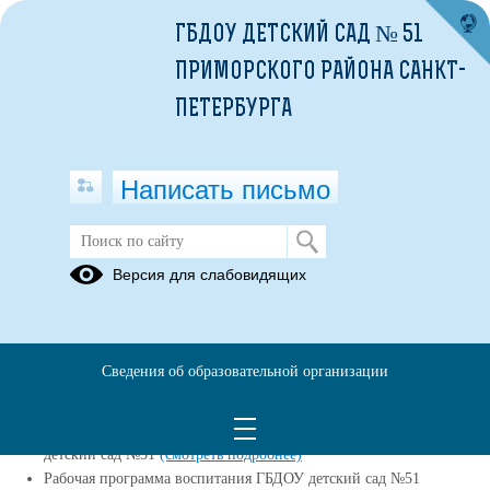
ГБДОУ ДЕТСКИЙ САД № 51
ПРИМОРСКОГО РАЙОНА САНКТ-
ПЕТЕРБУРГА
Написать письмо
Версия для слабовидящих
Реализуемые образовательные
программы
Адаптированная образовательная программа дошкольного
Сведения об образовательной организации
образования для обучающихся с тяжелыми нарушениями речи
(ТНР) ГБДОУ детский сад №51
(смотреть подробнее)
Образовательная программа дошкольного образования ГБДОУ
детский сад №51
(смотреть подробнее)
Рабочая программа воспитания ГБДОУ детский сад №51