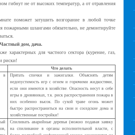
ом гибнут не от высоких температур, а от отравления
нате поможет затушить возгорание в любой точке
я пожарными шлангами обязательно, не демонтируйте
ваться.
Частный дом, дача.
же характерных для частного сектора (курение, газ,
и риски!
Что делать
- в
Прятать спички и зажигалки. Объяснять детям
недопустимость игр с огнем и горючими жидкостями,
если они имеются в хозяйстве. Опасность несут в себе
игры в дровяниках, т.к. риск распространения пожара в
них особенно высок. По сухой траве огонь может
быстро распространиться на свои и соседские дома и
хозяйственные постройки!
ный
Спиливать аварийные деревья (можно подавая заявку
ов,
на спиливание в органы исполнительной власти, с