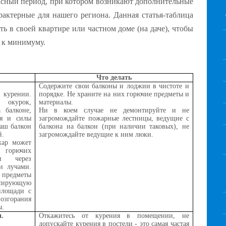
асный период, при котором возникают дополнительные
рактерные для нашего региона. Данная статья-таблица
ть в своей квартире или частном доме (на даче), чтобы
 к минимуму.
Что делать
Содержите свои балконы и лоджии в чистоте и
 курении.
порядке. Не храните на них горючие предметы и
окурок,
материалы.
 балконе,
Ни в коем случае не демонтируйте и не
ия и силы
загромождайте пожарные лестницы, ведущие с
Ваш балкон
балкона на балкон (при наличии таковых), не
й.
загромождайте ведущие к ним люки.
жар может
горючих
ми через
и лучами.
е предметы
усирующую
площади с
озгорания
ы.
и.
Откажитесь от курения в помещении, не
допускайте курения в постели - это самая частая