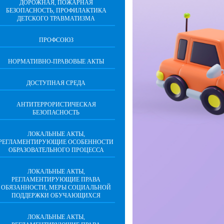
ДОРОЖНАЯ, ПОЖАРНАЯ
БЕЗОПАСНОСТЬ, ПРОФИЛАКТИКА
ДЕТСКОГО ТРАВМАТИЗМА
ПРОФСОЮЗ
НОРМАТИВНО-ПРАВОВЫЕ АКТЫ
ДОСТУПНАЯ СРЕДА
АНТИТЕРРОРИСТИЧЕСКАЯ
БЕЗОПАСНОСТЬ
ЛОКАЛЬНЫЕ АКТЫ,
РЕГЛАМЕНТИРУЮЩИЕ ОСОБЕННОСТИ
ОБРАЗОВАТЕЛЬНОГО ПРОЦЕССА
ЛОКАЛЬНЫЕ АКТЫ,
РЕГЛАМЕНТИРУЮЩИЕ ПРАВА
ОБЯЗАННОСТИ, МЕРЫ СОЦИАЛЬНОЙ
ПОДДЕРЖКИ ОБУЧАЮЩИХСЯ
ЛОКАЛЬНЫЕ АКТЫ,