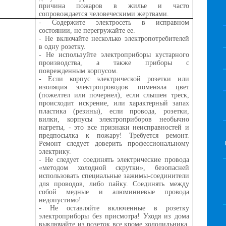
причина пожаров в жилье и часто
сопровождается человеческими жертвами.
- Содержите электросеть в исправном
состоянии, не перегружайте ее.
- Не включайте несколько электропотребителей
в одну розетку.
- Не используйте электроприборы кустарного
производства, а также приборы с
поврежденным корпусом.
- Если корпус электрической розетки или
изоляция электропроводов поменяла цвет
(пожелтел или почернел), если слышен треск,
происходит искрение, или характерный запах
пластика (резины), если провода, розетки,
вилки, корпусы электроприборов необычно
нагреты, - это все признаки неисправностей и
предпосылка к пожару! Требуется ремонт.
Ремонт следует доверить профессиональному
электрику.
- Не следует соединять электрические провода
«методом холодной скрутки», безопасней
использовать специальные зажимы-соединители
для проводов, либо пайку. Соединять между
собой медные и алюминиевые провода
недопустимо!
- Не оставляйте включенные в розетку
электроприборы без присмотра! Уходя из дома
выключайте из розеток все кроме холодильника,