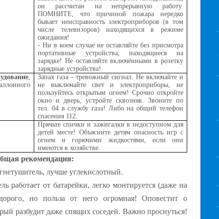
он рассчитан на непрерывную работу.
ПОМНИТЕ, что причиной пожара нередко
бывает неисправность электроприборов (в том
числе телевизоров) находящихся в режиме
ожидания!
- Ни в коем случае не оставляйте без присмотра
портативные устройства, находящиеся на
зарядке! Не оставляйте включёнными в розетку
зарядные устройства!
дование
,
Запах газа - тревожный сигнал. Не включайте и
ллонного
не выключайте свет и электроприборы, не
пользуйтесь открытым огнем! Срочно откройте
окно и дверь, устройте сквозняк. Звоните по
тел. 04 в службу газа! Либо на общий телефон
спасения 112.
Прячьте спички и зажигалки в недоступном для
детей месте! Объясните детям опасность игр с
огнем и горючими жидкостями, если они
имеются в хозяйстве.
бщая рекомендация:
 огнетушитель, лучше углекислотный.
ь работает от батарейки, легко монтируется (даже на
дорого, но польза от него огромная! Оповестит о
рый разбудит даже спящих соседей. Важно проснуться!