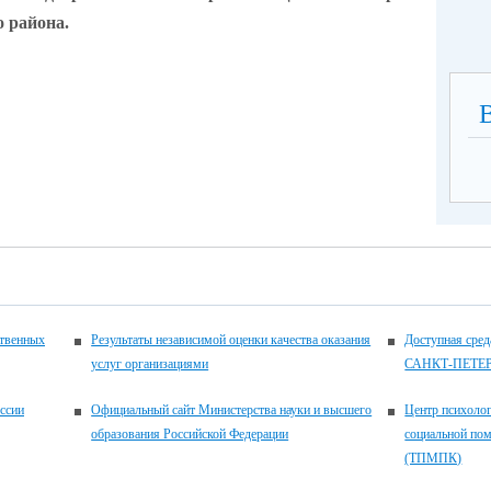
 района.
ственных
Результаты независимой оценки качества оказания
Доступная ср
услуг организациями
САНКТ-ПЕТЕ
ссии
Официальный сайт Министерства науки и высшего
Центр психолог
образования Российской Федерации
социальной по
(ТПМПК)