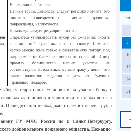
Не перетапливайте печь!
Печные трубы, дымоходы следует регулярно белить, это
поможет своевременно заметить трещины,
пн
повреждения, неплотности.
Дымоходы следует регулярно чистить!
ней
Старайтесь утилизировать мусор без сжигания: гноить
3
аи,
в компостной куче, вывозить на свалку. Помните:
костер можно жечь только в безветренную погоду, под
10
надзором и не ближе 50 метров от строений. Этому
правилу большинство наших участков не
17
соответствуют. Летом выкосите всю траву у дома - это
самое надежное средство защиты от будущих
24
"травяных" пожаров.
 уборку территории. Установите на участке бочку с
31
 плодовых кустарников и малинника от старых веток и
и. Проведите при необходимости ремонт печей, труб и
е.
Н
айону ГУ МЧС России по г. Санкт-Петербургу.
ского добровольного пожарного общества. Пожарно-