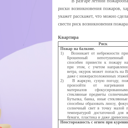
В разгаре летний пожарооп
риски возникновения пожаров, ха
укажет расскажет, что можно сдела
свести риск возникновения пожара
Квартира
Риск
Пожар на балконе.
1)
Возникает от небрежности при
Брошенный непотушенный 
способен привести к пожару на
при этом, с учетом направлен
ветра, окурок может попасть на 
даже с нижерасположенных этаже
2)
В жаркую, сухую погоду, по
произойти от нагревания 
материалов сфокусированны
стеклянные предметы солнечным
Бутылка, банка, иные стеклянны
способны образовать линзу, фок
солнечный свет в точку малой 
температурой достаточной для в
бумаги, пластика и даже древесин
Неосторожность с огнем при курени