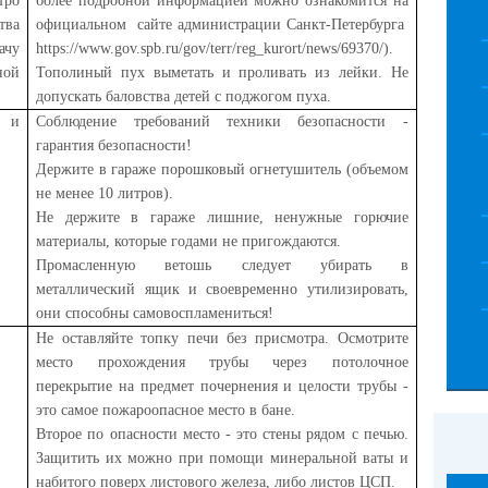
тро
более подробной информацией можно ознакомится на
тва
официальном сайте администрации Санкт-Петербурга
ачу
https://www.gov.spb.ru/gov/terr/reg_kurort/news/69370/).
ной
Тополиный пух выметать и проливать из лейки. Не
допускать баловства детей с поджогом пуха.
 и
Соблюдение требований техники безопасности -
гарантия безопасности!
Держите в гараже порошковый огнетушитель (объемом
не менее 10 литров).
Не держите в гараже лишние, ненужные горючие
материалы, которые годами не пригождаются.
Промасленную ветошь следует убирать в
металлический ящик и своевременно утилизировать,
они способны самовоспламениться!
Не оставляйте топку печи без присмотра. Осмотрите
место прохождения трубы через потолочное
перекрытие на предмет почернения и целости трубы -
это самое пожароопасное место в бане.
Второе по опасности место - это стены рядом с печью.
Защитить их можно при помощи минеральной ваты и
набитого поверх листового железа, либо листов ЦСП.