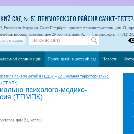
КИЙ САД № 51 ПРИМОРСКОГО РАЙОНА САНКТ-ПЕТЕР
2, Российская Федерация, Санкт-Петербург , проспект Авиаконструкторов , дом 13, корп
тербург, проспект Королёва , дом 29, корпус 2, литер А.
1-ая площадка: +7 (812) 24
сать письмо
вательной организации
Приём детей в детский сад
Новости
Фото
Правила приема детей в ГБДОУ
»
Дошкольная территориально
ия (ТПМПК)
иально психолого-медико-
ссия (ТПМПК)
укторов дом 21, корп.1