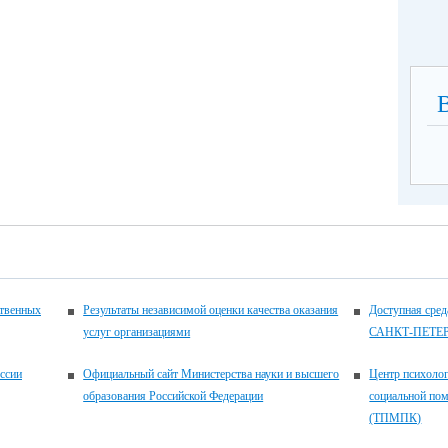
ственных
Результаты независимой оценки качества оказания
Доступная ср
услуг организациями
САНКТ-ПЕТЕ
ссии
Официальный сайт Министерства науки и высшего
Центр психолог
образования Российской Федерации
социальной по
(ТПМПК)