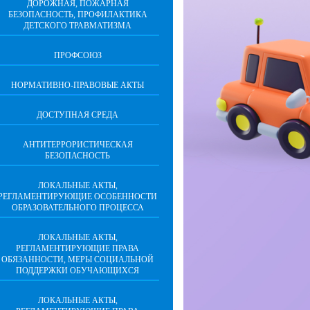
ДОРОЖНАЯ, ПОЖАРНАЯ
БЕЗОПАСНОСТЬ, ПРОФИЛАКТИКА
ДЕТСКОГО ТРАВМАТИЗМА
ПРОФСОЮЗ
НОРМАТИВНО-ПРАВОВЫЕ АКТЫ
ДОСТУПНАЯ СРЕДА
АНТИТЕРРОРИСТИЧЕСКАЯ
БЕЗОПАСНОСТЬ
ЛОКАЛЬНЫЕ АКТЫ,
РЕГЛАМЕНТИРУЮЩИЕ ОСОБЕННОСТИ
ОБРАЗОВАТЕЛЬНОГО ПРОЦЕССА
ЛОКАЛЬНЫЕ АКТЫ,
РЕГЛАМЕНТИРУЮЩИЕ ПРАВА
ОБЯЗАННОСТИ, МЕРЫ СОЦИАЛЬНОЙ
ПОДДЕРЖКИ ОБУЧАЮЩИХСЯ
ЛОКАЛЬНЫЕ АКТЫ,