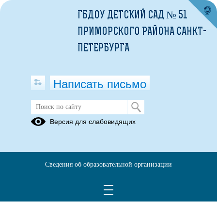
ГБДОУ ДЕТСКИЙ САД № 51
ПРИМОРСКОГО РАЙОНА САНКТ-
ПЕТЕРБУРГА
Написать письмо
"Детский рисунок", тема:" Защитник
Версия для слабовидящих
Отечества".
24.03.2025
Поздравляем участников художественного творчества, которые
Сведения об образовательной организации
примут участие в фестивале детского творчества "Солнечный круг
-2025", в номинации " Детский рисунок ", тема:" Защитник
Отечества".