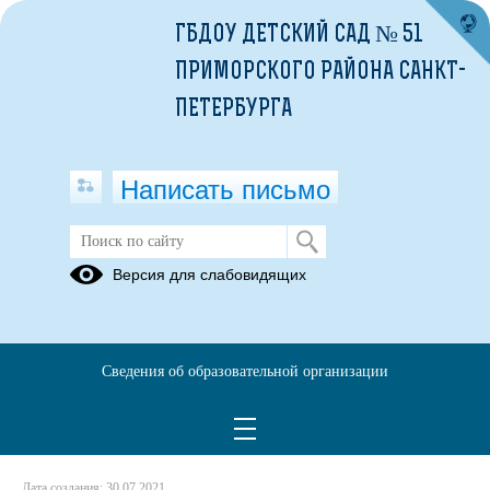
ГБДОУ ДЕТСКИЙ САД № 51
ПРИМОРСКОГО РАЙОНА САНКТ-
ПЕТЕРБУРГА
Написать письмо
МЕДИЦИНСКИЙ ОСМОТР
Версия для слабовидящих
30.07.2021
УВАЖАЕМЫЕ РОДИТЕЛИ!
с 24.08.21-31.08.21 С 10.00 ДО 13.00 БУДЕТ ПРОХОДИТЬ
Сведения об образовательной организации
МЕДИЦИНСКИЙ ОСМОРТ ДЕТЕЙ ПЕРЕД НАЧАЛОМ
УЧЕБНОГО ГОДА.
Тел.:(812) 395 23 71
Дата создания: 30.07.2021